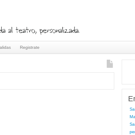
alidas
Registrate
E
Sa
Ma
Sa
pe