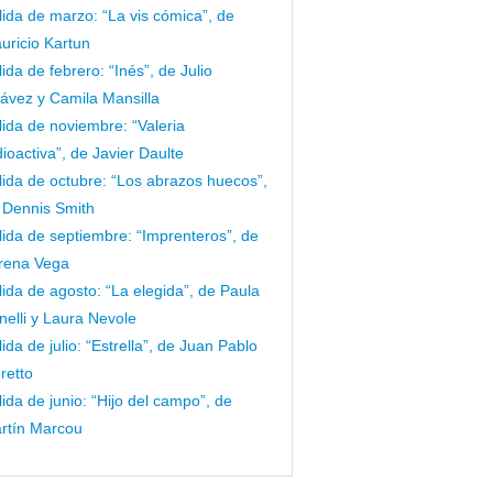
lida de marzo: “La vis cómica”, de
uricio Kartun
lida de febrero: “Inés”, de Julio
ávez y Camila Mansilla
lida de noviembre: “Valeria
dioactiva”, de Javier Daulte
lida de octubre: “Los abrazos huecos”,
 Dennis Smith
lida de septiembre: “Imprenteros”, de
rena Vega
lida de agosto: “La elegida”, de Paula
nelli y Laura Nevole
lida de julio: “Estrella”, de Juan Pablo
retto
lida de junio: “Hijo del campo”, de
rtín Marcou