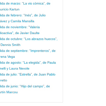
lida de marzo: “La vis cómica”, de
uricio Kartun
lida de febrero: “Inés”, de Julio
ávez y Camila Mansilla
lida de noviembre: “Valeria
dioactiva”, de Javier Daulte
lida de octubre: “Los abrazos huecos”,
 Dennis Smith
lida de septiembre: “Imprenteros”, de
rena Vega
lida de agosto: “La elegida”, de Paula
nelli y Laura Nevole
lida de julio: “Estrella”, de Juan Pablo
retto
lida de junio: “Hijo del campo”, de
rtín Marcou