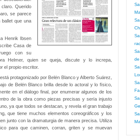
Sa
claro. Querido
Ma
aro, se parece
Sa
ballet que una
Ch
Sa
a Henrik Ibsen
ra
scribe Casa de
Sa
oruego con su
de
ora Helmer, quien se queja, discute y lo increpa,
 el propio escritor.
Sa
Lo
 está protagonizado por Belén Blanco y Alberto Suárez,
Sa
ajo de Belén Blanco brilla desde lo actoral y lo físico,
Fa
ente en el diálogo final, por enumerar algunos de los
Sa
ntro de la obra como piezas precisas y sería injusto
guno, ya que todos se destacan, y revela el gran trabajo
Ge
ang, que tiene muchos elementos coreográficos y los
Sa
en junto con la dramaturgia de manera precisa. Utiliza
Ma
nico para que caminen, corran, griten y se muevan