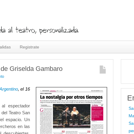
alidas
Registrate
, de Griselda Gambaro
nto
 Argentino
, el 16
E
 al espectador
Sa
, del Teatro San
Ma
del espacio. Un
Sa
ercheros en las
pe
 descubiertas.