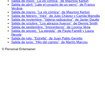
Salida de mayo: “La vis cómica”, de Mauricio Kartun
Salida de abril: “Late el corazón de un perro”, de Franco
Verdoia
Salida de marzo: “La vis cómica”, de Mauricio Kartun
Salida de febrero: “Inés”, de Julio Chávez y Camila Mansilla
Salida de noviembre: “Valeria radioactiva”, de Javier Daulte
Salida de octubre: “Los abrazos huecos”, de Dennis Smith
Salida de septiembre: “Imprenteros”, de Lorena Vega
Salida de agosto: “La elegida”, de Paula Fanelli y Laura
Nevole
Salida de julio: “Estrella”, de Juan Pablo Geretto
Salida de junio: “Hijo del campo”, de Martín Marcou
© Personal Entertainer