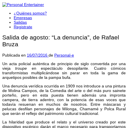
¿Quiénes somos?
Empresas
Salidas
Registrate
Salida de agosto: “La denuncia”, de Rafael
Bruza
Publicada en
16/07/2016
de
Personal-e
Un acta policial auténtica de principio de siglo convertida por una
vieja
troupe
en espectáculo desopilante. Cuatro cómicos
transformistas multiplicándose sin parar en toda la gama de
arquetipos posibles de la pampa bufa.
Una denuncia verídica ocurrida en 1909 nos introduce a una pintura
de Molina Campos, de la Comedia del arte o del más puro sainete
porteño, pero en esta puesta tienen además una impronta
campera, de tierra adentro, con la potencia de esas voces que
todavía resuenan en muchos de nosotros. Entre máscaras y
pelucas desfilan personajes de Milonga, Chamamé y Polca Rural
que serán el reflejo del patrimonio cultural tradicional.
La hilaridad que produce el relato y el universo creado por este
dispositivo escénico darán el marco necesario para transportarnos