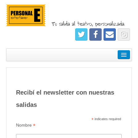
¿Quiénes somos?
Empresas
Salidas
Registrate
Recibí el newsletter con nuestras
salidas
*
indicates required
*
Nombre