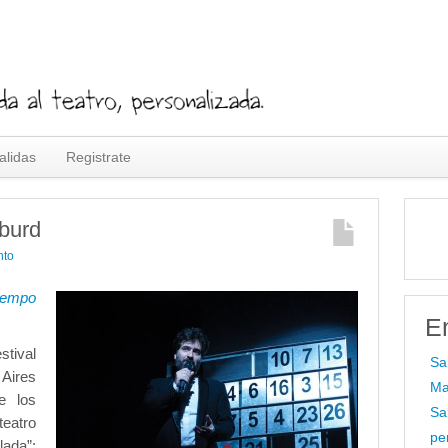
alidas
Registrate
burd
nto
iempo
E
tival
Sa
Aires
Ma
e los
Sa
teatro
pe
ada”: