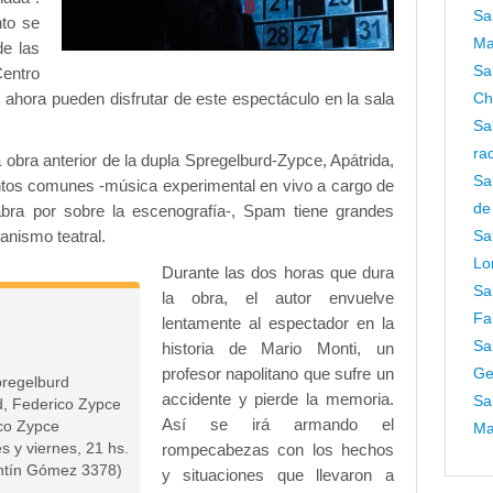
Sa
to se
Ma
de las
Sa
Centro
 ahora pueden disfrutar de este espectáculo en la sala
Ch
Sa
ra
 obra anterior de la dupla Spregelburd-Zypce, Apátrida,
Sa
ntos comunes -música experimental en vivo a cargo de
de
abra por sobre la escenografía-, Spam tiene grandes
anismo teatral.
Sa
Lo
Durante las dos horas que dura
Sa
la obra, el autor envuelve
Fa
lentamente al espectador en la
Sa
historia de Mario Monti, un
profesor napolitano que sufre un
Ge
pregelburd
accidente y pierde la memoria.
Sa
d, Federico Zypce
Así se irá armando el
ico Zypce
Ma
es y viernes, 21 hs.
rompecabezas con los hechos
entín Gómez 3378)
y situaciones que llevaron a