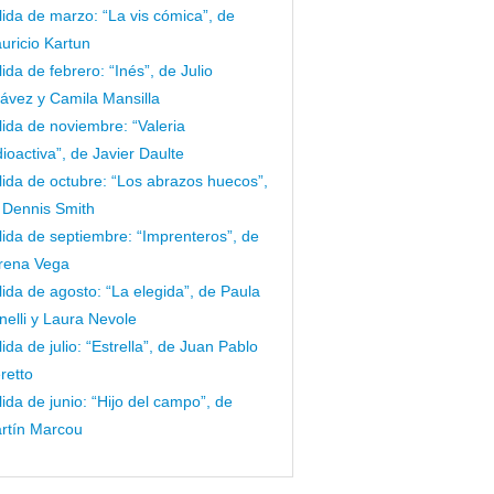
lida de marzo: “La vis cómica”, de
uricio Kartun
lida de febrero: “Inés”, de Julio
ávez y Camila Mansilla
lida de noviembre: “Valeria
dioactiva”, de Javier Daulte
lida de octubre: “Los abrazos huecos”,
 Dennis Smith
lida de septiembre: “Imprenteros”, de
rena Vega
lida de agosto: “La elegida”, de Paula
nelli y Laura Nevole
lida de julio: “Estrella”, de Juan Pablo
retto
lida de junio: “Hijo del campo”, de
rtín Marcou