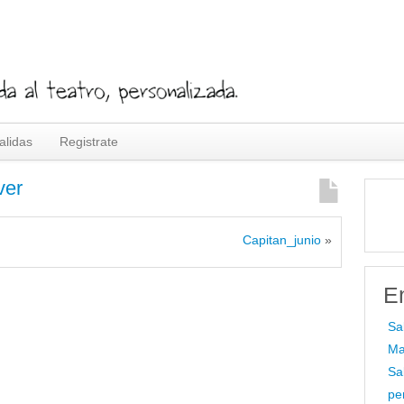
alidas
Registrate
ver
Capitan_junio
»
E
Sa
Ma
Sa
pe