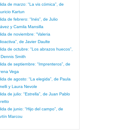
lida de marzo: “La vis cómica”, de
uricio Kartun
lida de febrero: “Inés”, de Julio
ávez y Camila Mansilla
lida de noviembre: “Valeria
dioactiva”, de Javier Daulte
lida de octubre: “Los abrazos huecos”,
 Dennis Smith
lida de septiembre: “Imprenteros”, de
rena Vega
lida de agosto: “La elegida”, de Paula
nelli y Laura Nevole
lida de julio: “Estrella”, de Juan Pablo
retto
lida de junio: “Hijo del campo”, de
rtín Marcou