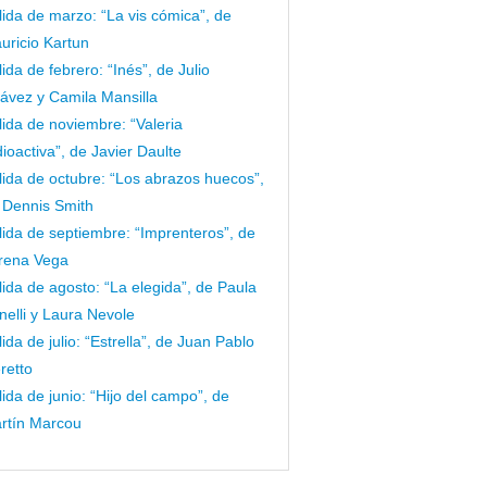
lida de marzo: “La vis cómica”, de
uricio Kartun
lida de febrero: “Inés”, de Julio
ávez y Camila Mansilla
lida de noviembre: “Valeria
dioactiva”, de Javier Daulte
lida de octubre: “Los abrazos huecos”,
 Dennis Smith
lida de septiembre: “Imprenteros”, de
rena Vega
lida de agosto: “La elegida”, de Paula
nelli y Laura Nevole
lida de julio: “Estrella”, de Juan Pablo
retto
lida de junio: “Hijo del campo”, de
rtín Marcou