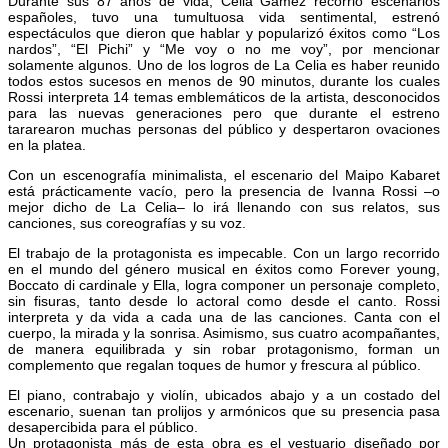
Durante sus 87 años de vida, Celia Gámez recorrió escenarios
españoles, tuvo una tumultuosa vida sentimental, estrenó
espectáculos que dieron que hablar y popularizó éxitos como “Los
nardos”, “El Pichi” y “Me voy o no me voy”, por mencionar
solamente algunos. Uno de los logros de La Celia es haber reunido
todos estos sucesos en menos de 90 minutos, durante los cuales
Rossi interpreta 14 temas emblemáticos de la artista, desconocidos
para las nuevas generaciones pero que durante el estreno
tararearon muchas personas del público y despertaron ovaciones
en la platea.
Con un escenografía minimalista, el escenario del Maipo Kabaret
está prácticamente vacío, pero la presencia de Ivanna Rossi –o
mejor dicho de La Celia– lo irá llenando con sus relatos, sus
canciones, sus coreografías y su voz.
El trabajo de la protagonista es impecable. Con un largo recorrido
en el mundo del género musical en éxitos como Forever young,
Boccato di cardinale y Ella, logra componer un personaje completo,
sin fisuras, tanto desde lo actoral como desde el canto. Rossi
interpreta y da vida a cada una de las canciones. Canta con el
cuerpo, la mirada y la sonrisa. Asimismo, sus cuatro acompañantes,
de manera equilibrada y sin robar protagonismo, forman un
complemento que regalan toques de humor y frescura al público.
El piano, contrabajo y violín, ubicados abajo y a un costado del
escenario, suenan tan prolijos y armónicos que su presencia pasa
desapercibida para el público.
Un protagonista más de esta obra es el vestuario diseñado por