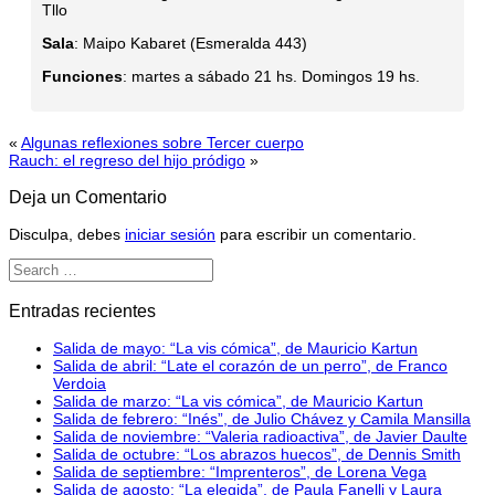
Tllo
Sala
: Maipo Kabaret (Esmeralda 443)
Funciones
: martes a sábado 21 hs. Domingos 19 hs.
«
Algunas reflexiones sobre Tercer cuerpo
Rauch: el regreso del hijo pródigo
»
Deja un Comentario
Disculpa, debes
iniciar sesión
para escribir un comentario.
Entradas recientes
Salida de mayo: “La vis cómica”, de Mauricio Kartun
Salida de abril: “Late el corazón de un perro”, de Franco
Verdoia
Salida de marzo: “La vis cómica”, de Mauricio Kartun
Salida de febrero: “Inés”, de Julio Chávez y Camila Mansilla
Salida de noviembre: “Valeria radioactiva”, de Javier Daulte
Salida de octubre: “Los abrazos huecos”, de Dennis Smith
Salida de septiembre: “Imprenteros”, de Lorena Vega
Salida de agosto: “La elegida”, de Paula Fanelli y Laura