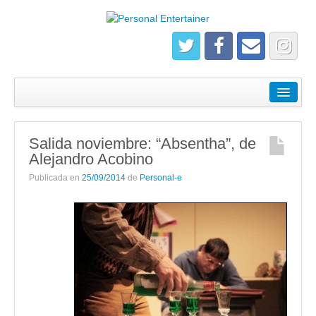
¿Quiénes somos?
Empresas
Salida noviembre: “Absentha”, de
Salidas
Alejandro Acobino
Registrate
Publicada en
25/09/2014
de
Personal-e